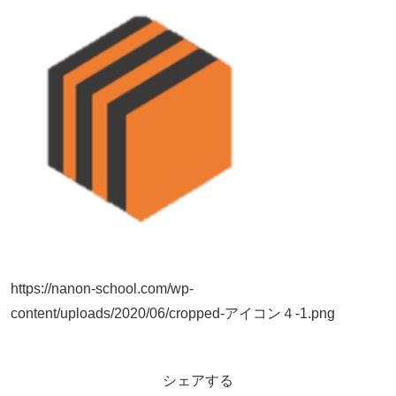
https://nanon-school.com/wp-
content/uploads/2020/06/cropped-アイコン４-1.png
シェアする